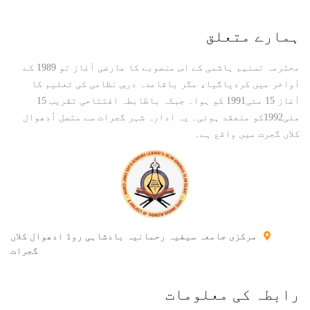
ہمارے متعلق
محترمہ تسنیم ہاشمی کے اس منصوبے کا عارضی آغاز تو 1989 کے
آواخر میں کردیاگیا، مگر باقاعدہ درسِ نظامی کی تعلیم کا
آغاز 15 مئی1991 کو ہوا۔ جبکہ باظابطہ افتتاحی تقریب 15
مئی1992کو منعقد ہوئی۔ یہ ادارہ شہر گجرات سے متصل اُدھوال
کلاں گجرت میں واقع ہے۔
مرکزی جامعہ سیفیہ رحمانیہ بادشاہی روڈ ادھوال کلاں
گجرات
رابطہ کی معلومات