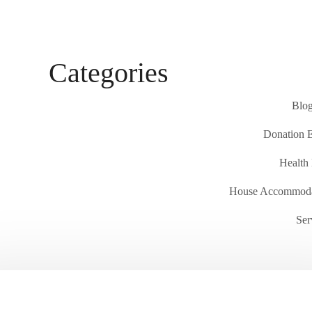
Categories
Blog
Donation 
Health
House Accommoda
Ser