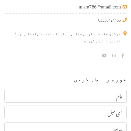
mjsrg786@gmail.com
03338424466
مرکزی جامعہ سفیہ رحمانیہ للبنات الاسلام بادشاہی روڈ
ادھووال کلان گجرات
فوری رابطہ کریں