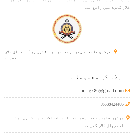
مئی1992کو منعقد ہوئی۔ یہ ادارہ شہر گجرات سے متصل اُدھوال
کلاں گجرت میں واقع ہے۔
مرکزی جامعہ سیفیہ رحمانیہ بادشاہی روڈ ادھوال کلاں
گجرات
رابطہ کی معلومات
mjsrg786@gmail.com
03338424466
مرکزی جامعہ سفیہ رحمانیہ للبنات الاسلام بادشاہی روڈ
ادھووال کلان گجرات