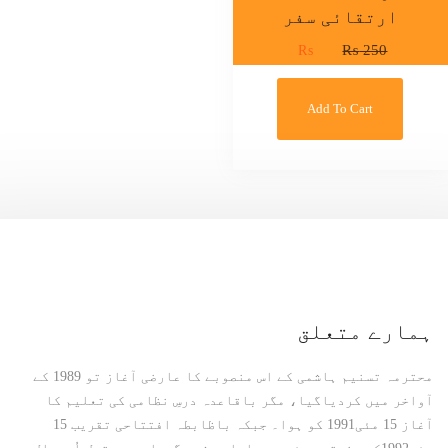
ارتقائی سفر
₨
150
₨
250
Add To Cart
ہمارے متعلق
محترمہ تسنیم ہاشمی کے اس منصوبے کا عارضی آغاز تو 1989 کے
آواخر میں کردیاگیا، مگر باقاعدہ درسِ نظامی کی تعلیم کا
آغاز 15 مئی1991 کو ہوا۔ جبکہ باظابطہ افتتاحی تقریب 15