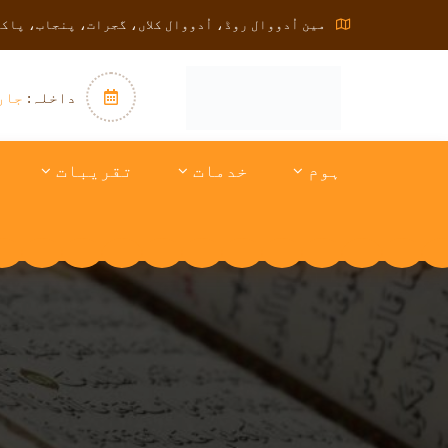
مین اُدووال روڈ، اُدووال کلاں، گجرات، پنجاب، پاک
داخلہ:
جار
ہوم
خدمات
تقریبات