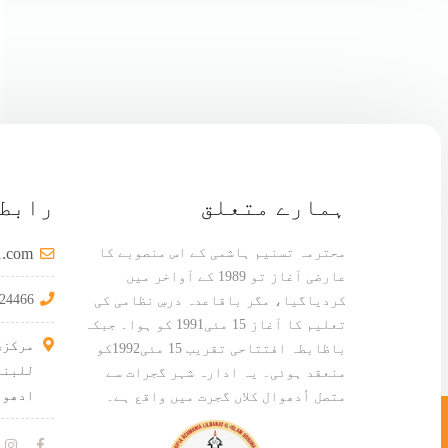
ہمارے متعلق
رابطہ
محترمہ تسنیم ہاشمی کے اس منصوبے کا
l.com
عارضی آغاز تو 1989 کے آواخر میں
24466
کردیاگیا، مگر باقاعدہ درسِ نظامی کی
تعلیم کا آغاز 15 مئی1991 کو ہوا۔ جبکہ
مرکزی
باظابطہ افتتاحی تقریب 15 مئی1992کو
للبنا
منعقد ہوئی۔ یہ ادارہ شہر گجرات سے
ادھوو
متصل اُدھوال کلاں گجرت میں واقع ہے۔