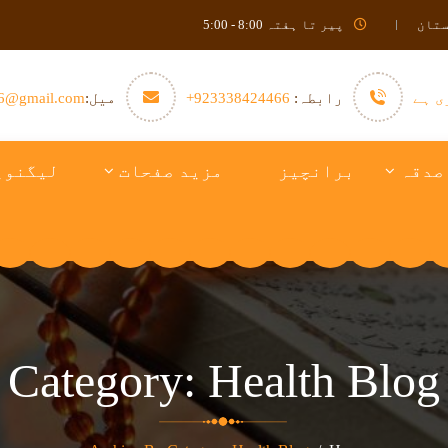
ستان
پیر تا ہفتہ 8:00 - 5:00
ی ہے
رابطہ:
923338424466+
میل:
6@gmail.com
صدقہ
برانچیز
مزید صفحات
لیگنوی
Category:
Health Blog