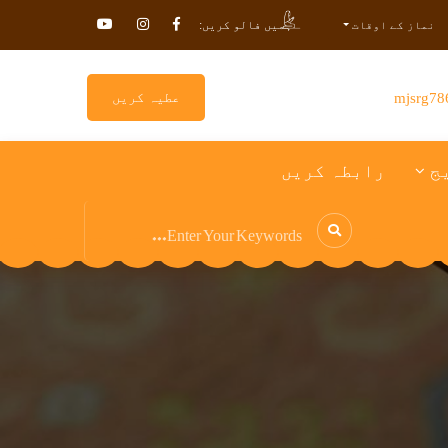
ہمیں فالو کریں:
نماز کے اوقات
mjsrg78
عطیہ کریں
ج
رابطہ کریں