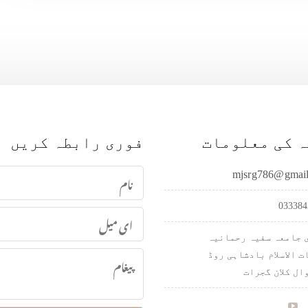
 کی معلومات
فوری رابطہ کریں
mjsrg786@gmai
033384
 جامعہ سفیہ رحمانیہ
ت الاسلام بادشاہی روڈ
ال کلان گجرات