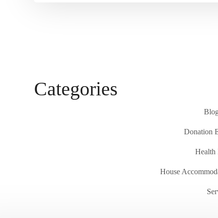
Categories
Blog
Donation 
Health
House Accommoda
Ser