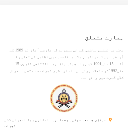
ہمارے متعلق
محترمہ تسنیم ہاشمی کے اس منصوبے کا عارضی آغاز تو 1989 کے
آواخر میں کردیاگیا، مگر باقاعدہ درسِ نظامی کی تعلیم کا
آغاز 15 مئی1991 کو ہوا۔ جبکہ باظابطہ افتتاحی تقریب 15
مئی1992کو منعقد ہوئی۔ یہ ادارہ شہر گجرات سے متصل اُدھوال
کلاں گجرت میں واقع ہے۔
مرکزی جامعہ سیفیہ رحمانیہ بادشاہی روڈ ادھوال کلاں
گجرات