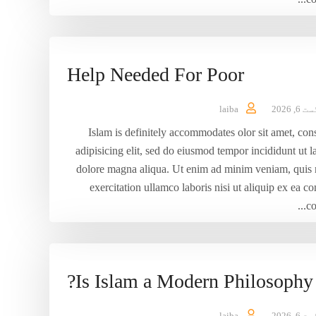
Help Needed For Poor
6, 2026
laiba
Islam is definitely accommodates olor sit amet, con
adipisicing elit, sed do eiusmod tempor incididunt ut l
dolore magna aliqua. Ut enim ad minim veniam, quis 
exercitation ullamco laboris nisi ut aliquip ex ea
co
Is Islam a Modern Philosophy?
6, 2026
laiba