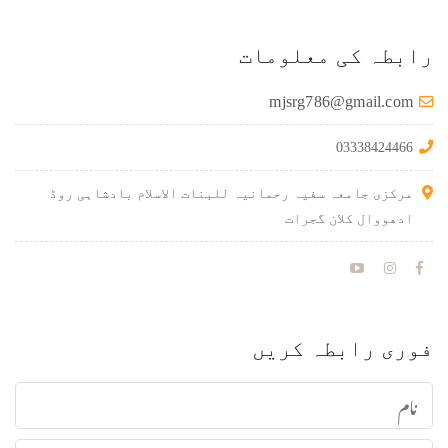
رابطہ کی معلومات
mjsrg786@gmail.com
03338424466
مرکزی جامعہ سفیہ رحمانیہ للبنات الاسلام بادشاہی روڈ
ادھووال کلان گجرات
فوری رابطہ کریں