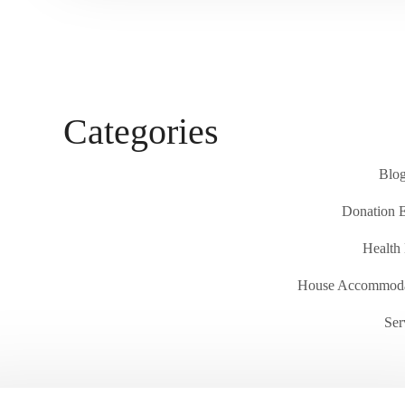
Categories
Blog
Donation 
Health
House Accommoda
Ser