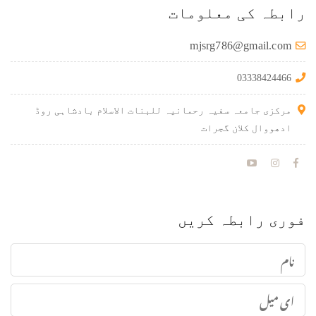
رابطہ کی معلومات
mjsrg786@gmail.com
03338424466
مرکزی جامعہ سفیہ رحمانیہ للبنات الاسلام بادشاہی روڈ
ادھووال کلان گجرات
فوری رابطہ کریں