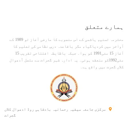
ہمارے متعلق
محترمہ تسنیم ہاشمی کے اس منصوبے کا عارضی آغاز تو 1989 کے
آواخر میں کردیاگیا، مگر باقاعدہ درسِ نظامی کی تعلیم کا
آغاز 15 مئی1991 کو ہوا۔ جبکہ باظابطہ افتتاحی تقریب 15
مئی1992کو منعقد ہوئی۔ یہ ادارہ شہر گجرات سے متصل اُدھوال
کلاں گجرت میں واقع ہے۔
مرکزی جامعہ سیفیہ رحمانیہ بادشاہی روڈ ادھوال کلاں
گجرات