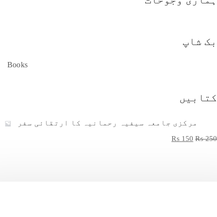
بک شاپ
Books
کتابیں
مرکزی جامعہ سیفیہ رحمانیہ کا ارتقائی سفر
₨
150
₨
250