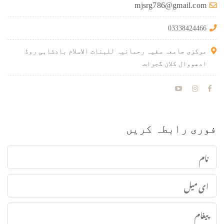
mjsrg786@gmail.com
03338424466
مرکزی جامعہ سفیہ رحمانیہ للبنات الاسلام بادشاہی روڈ
ادھووال کلان گجرات
فوری رابطہ کریں