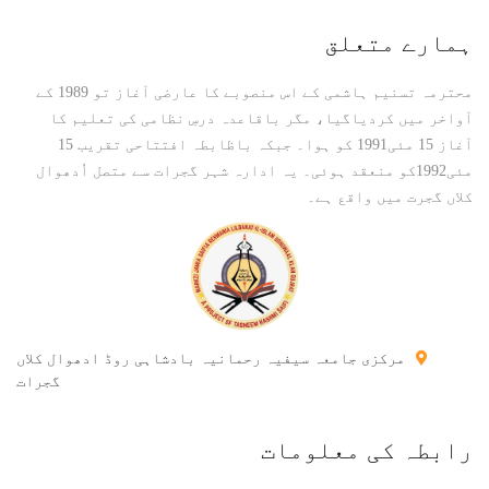
ہمارے متعلق
محترمہ تسنیم ہاشمی کے اس منصوبے کا عارضی آغاز تو 1989 کے
آواخر میں کردیاگیا، مگر باقاعدہ درسِ نظامی کی تعلیم کا
آغاز 15 مئی1991 کو ہوا۔ جبکہ باظابطہ افتتاحی تقریب 15
مئی1992کو منعقد ہوئی۔ یہ ادارہ شہر گجرات سے متصل اُدھوال
کلاں گجرت میں واقع ہے۔
مرکزی جامعہ سیفیہ رحمانیہ بادشاہی روڈ ادھوال کلاں
گجرات
رابطہ کی معلومات