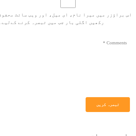
اس براؤزر میں میرا نام، ای میل، اور ویب سائٹ محفوظ
رکھیں اگلی بار جب میں تبصرہ کرنے کےلیے۔
ہماری وجوحات