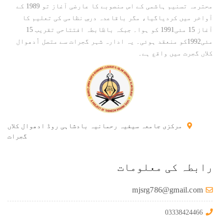
محترمہ تسنیم ہاشمی کے اس منصوبے کا عارضی آغاز تو 1989 کے
آواخر میں کردیاگیا، مگر باقاعدہ درسِ نظامی کی تعلیم کا
آغاز 15 مئی1991 کو ہوا۔ جبکہ باظابطہ افتتاحی تقریب 15
مئی1992کو منعقد ہوئی۔ یہ ادارہ شہر گجرات سے متصل اُدھوال
کلاں گجرت میں واقع ہے۔
مرکزی جامعہ سیفیہ رحمانیہ بادشاہی روڈ ادھوال کلاں
گجرات
رابطہ کی معلومات
mjsrg786@gmail.com
03338424466