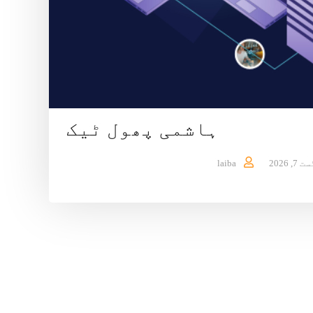
ہاشمی پھول ٹیک
7, 2026
laiba