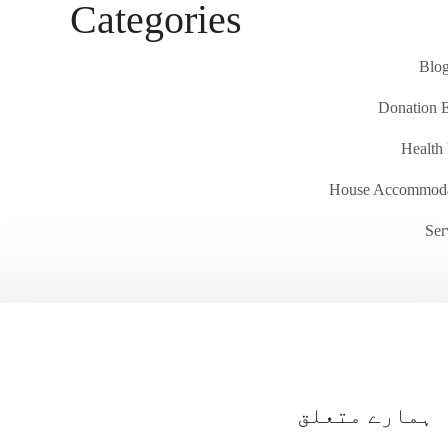
Categories
Blog
Donation 
Health
House Accommoda
Ser
ہمارے متعلق