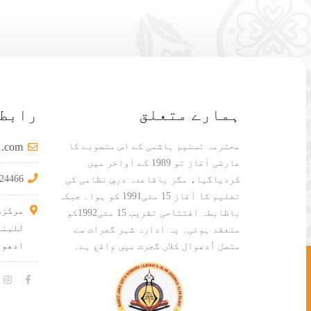
ہمارے متعلق
رابطہ
محترمہ تسنیم ہاشمی کے اس منصوبے کا
l.com
عارضی آغاز تو 1989 کے آواخر میں
24466
کردیاگیا، مگر باقاعدہ درسِ نظامی کی
تعلیم کا آغاز 15 مئی1991 کو ہوا۔ جبکہ
مرکزی
باظابطہ افتتاحی تقریب 15 مئی1992کو
للبنا
منعقد ہوئی۔ یہ ادارہ شہر گجرات سے
ادھوو
متصل اُدھوال کلاں گجرت میں واقع ہے۔