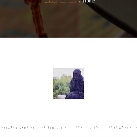
Home
شمائلہ سیفی
سے دوستی کرنا۔ ہر کوئی مددگار ہے، یہی چیز اسے ایک اچھی یونیورس