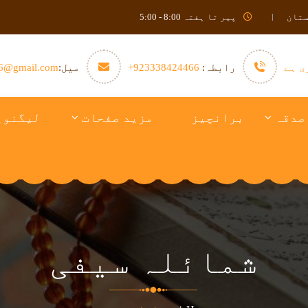
ستان
پیر تا ہفتہ 8:00 - 5:00
ی ہے
رابطہ:
923338424466+
میل:
6@gmail.com
صدقہ
برانچیز
مزید صفحات
لیگنوی
شمائلہ سیفی