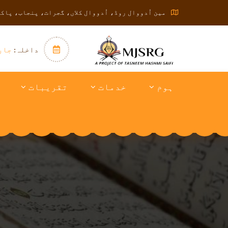
مین اُدووال روڈ، اُدووال کلاں، گجرات، پنجاب، پاک
داخلہ:
جار
ہوم
خدمات
تقریبات