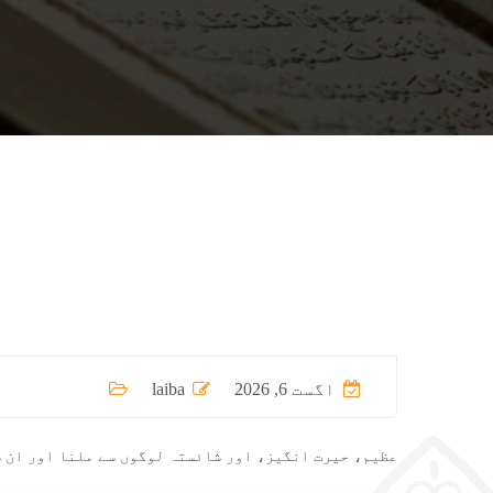
اگست 6, 2026
laiba
عظیم، حیرت انگیز، اور شائستہ لوگوں سے ملنا اور ان 