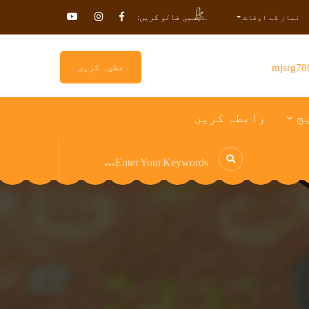
ہمیں فالو کریں:
نماز کے اوقات
mjsrg78
عطیہ کریں
ج
رابطہ کریں