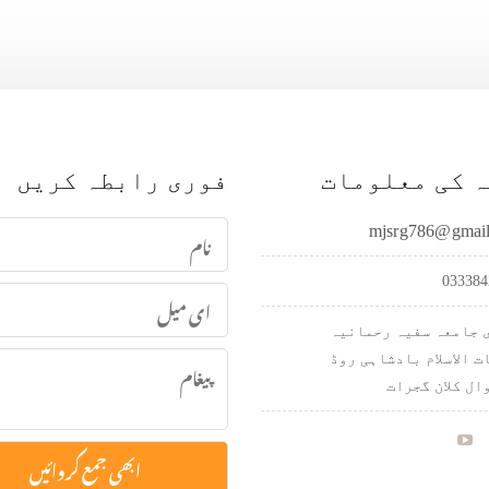
 کی معلومات
فوری رابطہ کریں
mjsrg786@gmai
033384
 جامعہ سفیہ رحمانیہ
ت الاسلام بادشاہی روڈ
ال کلان گجرات