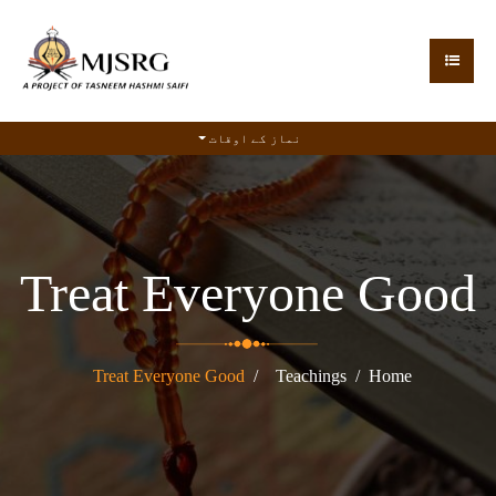
نماز کے اوقات
Treat Everyone Good
Treat Everyone Good
Teachings
Home