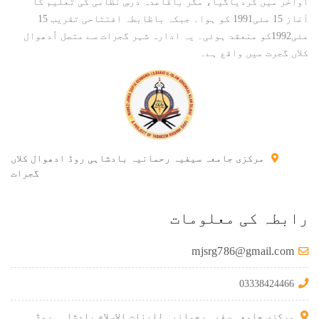
آواخر میں کردیاگیا، مگر باقاعدہ درسِ نظامی کی تعلیم کا
آغاز 15 مئی1991 کو ہوا۔ جبکہ باظابطہ افتتاحی تقریب 15
مئی1992کو منعقد ہوئی۔ یہ ادارہ شہر گجرات سے متصل اُدھوال
کلاں گجرت میں واقع ہے۔
مرکزی جامعہ سیفیہ رحمانیہ بادشاہی روڈ ادھوال کلاں
گجرات
رابطہ کی معلومات
mjsrg786@gmail.com
03338424466
مرکزی جامعہ سفیہ رحمانیہ للبنات الاسلام بادشاہی روڈ