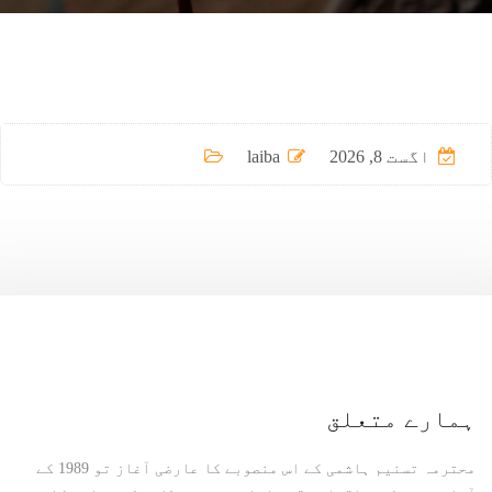
اگست 8, 2026
laiba
ہمارے متعلق
محترمہ تسنیم ہاشمی کے اس منصوبے کا عارضی آغاز تو 1989 کے