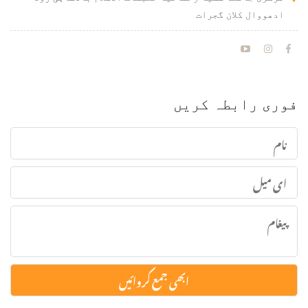
ادھووال کلان گجرات
فوری رابطہ کریں