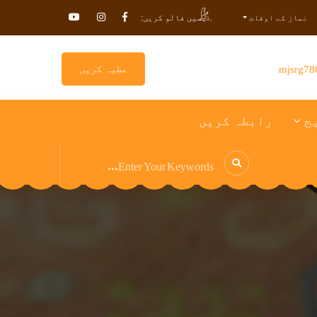
ہمیں فالو کریں:
نماز کے اوقات
mjsrg78
عطیہ کریں
ج
رابطہ کریں