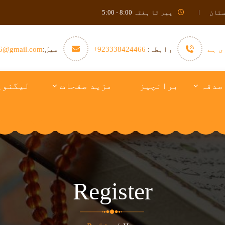
ستان
پیر تا ہفتہ 8:00 - 5:00
ی ہے
رابطہ:
923338424466+
میل:
6@gmail.com
صدقہ
برانچیز
مزید صفحات
لیگنوی
Register