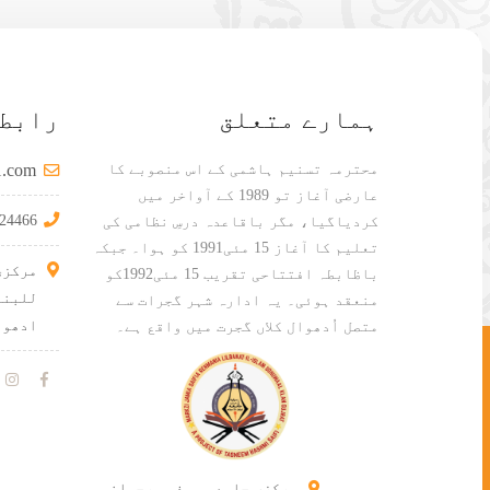
ہمارے متعلق
رابطہ
محترمہ تسنیم ہاشمی کے اس منصوبے کا
l.com
عارضی آغاز تو 1989 کے آواخر میں
24466
کردیاگیا، مگر باقاعدہ درسِ نظامی کی
تعلیم کا آغاز 15 مئی1991 کو ہوا۔ جبکہ
مرکزی
باظابطہ افتتاحی تقریب 15 مئی1992کو
للبنا
منعقد ہوئی۔ یہ ادارہ شہر گجرات سے
ادھوو
متصل اُدھوال کلاں گجرت میں واقع ہے۔
مرکزی جامعہ سیفیہ رحمانیہ