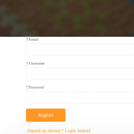
*
Email
*
Username
*
Password
Register
Signed up already? Login instead.