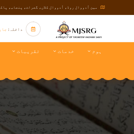
مین اُدووال روڈ، اُدووال کلاں، گجرات، پنجاب، پاک
داخلہ:
جار
ہوم
خدمات
تقریبات