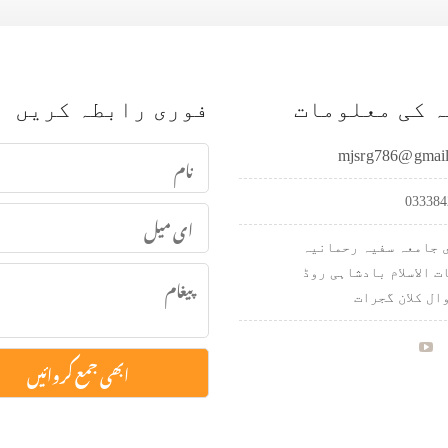
 کی معلومات
فوری رابطہ کریں
mjsrg786@gmai
033384
 جامعہ سفیہ رحمانیہ
ت الاسلام بادشاہی روڈ
ال کلان گجرات