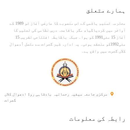
ہمارے متعلق
محترمہ تسنیم ہاشمی کے اس منصوبے کا عارضی آغاز تو 1989 کے
آواخر میں کردیاگیا، مگر باقاعدہ درسِ نظامی کی تعلیم کا
آغاز 15 مئی1991 کو ہوا۔ جبکہ باظابطہ افتتاحی تقریب 15
مئی1992کو منعقد ہوئی۔ یہ ادارہ شہر گجرات سے متصل اُدھوال
کلاں گجرت میں واقع ہے۔
مرکزی جامعہ سیفیہ رحمانیہ بادشاہی روڈ ادھوال کلاں
گجرات
رابطہ کی معلومات