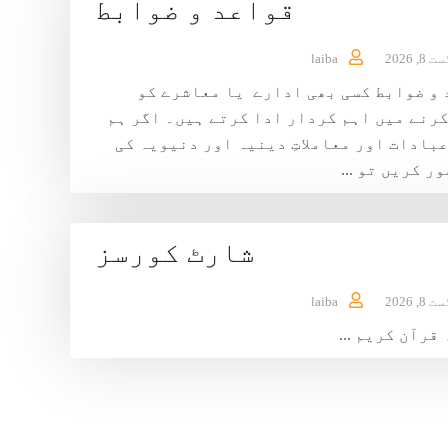
قواعد و ضوابط
8, 2026
laiba
و ضوابط کسی بھی ادارے یا معاشرے کو
رنے میں اہم کردار ادا کرتے ہیں۔ اگر ہم
بادات اور معاملاتِ دینیہ اور دنیویہ کی
ر کریں تو ...
شارٹ کورسز
8, 2026
laiba
قرآن کریم ...