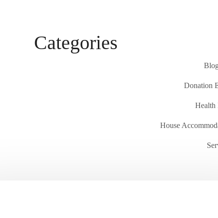
Categories
Blog
Donation 
Health
House Accommoda
Ser