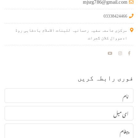
mjsrg786@gmail.com
03338424466
مرکزی جامعہ سفیہ رحمانیہ للبنات الاسلام بادشاہی روڈ
ادھووال کلان گجرات
فوری رابطہ کریں