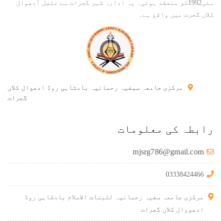
مئی1992کو منعقد ہوئی۔ یہ ادارہ شہر گجرات سے متصل اُدھوال
کلاں گجرت میں واقع ہے۔
مرکزی جامعہ سیفیہ رحمانیہ بادشاہی روڈ ادھوال کلاں
گجرات
رابطہ کی معلومات
mjsrg786@gmail.com
03338424466
مرکزی جامعہ سفیہ رحمانیہ للبنات الاسلام بادشاہی روڈ
ادھووال کلان گجرات