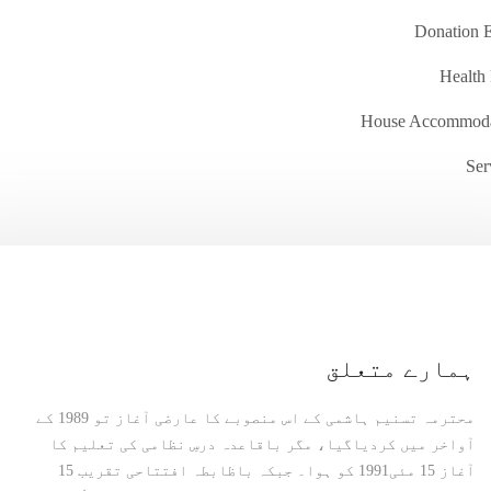
Donation 
Health
House Accommoda
Ser
ہمارے متعلق
محترمہ تسنیم ہاشمی کے اس منصوبے کا عارضی آغاز تو 1989 کے
آواخر میں کردیاگیا، مگر باقاعدہ درسِ نظامی کی تعلیم کا
آغاز 15 مئی1991 کو ہوا۔ جبکہ باظابطہ افتتاحی تقریب 15