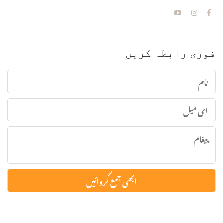
فوری رابطہ کریں